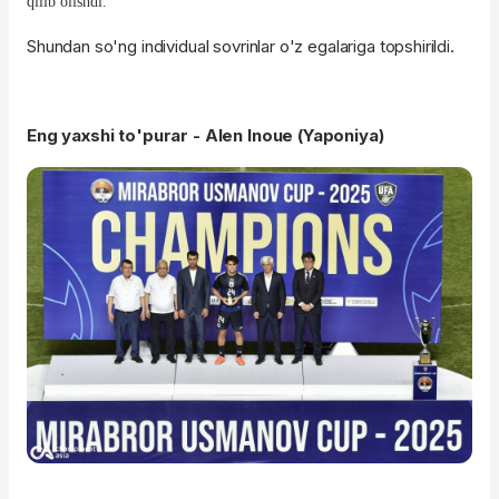
qilib olishdi.
Shundan so'ng individual sovrinlar o'z egalariga topshirildi.
Eng yaxshi to'purar - Alen Inoue (Yaponiya)