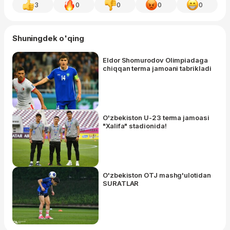
3
0
0
0
0
Shuningdek o'qing
Eldor Shomurodov Olimpiadaga
chiqqan terma jamoani tabrikladi
O'zbekiston U-23 terma jamoasi
"Xalifa" stadionida!
O'zbekiston OTJ mashg'ulotidan
SURATLAR