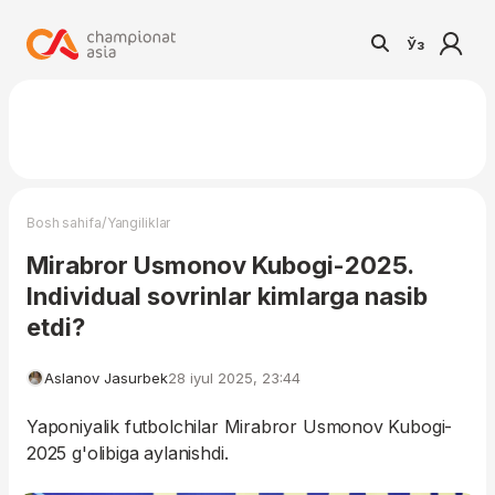
Ўз
/
Bosh sahifa
Yangiliklar
Mirabror Usmonov Kubogi-2025.
Individual sovrinlar kimlarga nasib
etdi?
Aslanov Jasurbek
28 iyul 2025, 23:44
Yaponiyalik futbolchilar Mirabror Usmonov Kubogi-
2025 g'olibiga aylanishdi.