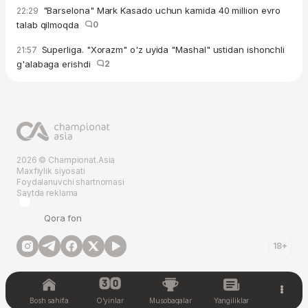
"Barselona" Mark Kasado uchun kamida 40 million evro
22:29
talab qilmoqda
0
Superliga. "Xorazm" o'z uyida "Mashal" ustidan ishonchli
21:57
g'alabaga erishdi
2
2026 © Championat.Asia
Maxfiylik siyosati
Foydalanuvchi shartnomasi
Saytda reklama
Qora fon
18+
Bosh sahifa
O'yinlar
Musobaqalar
Yangiliklar