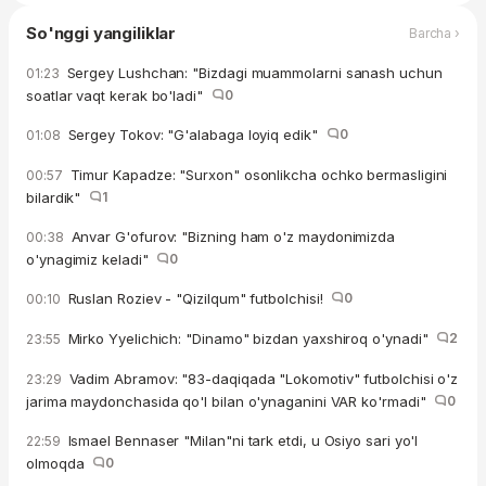
So'nggi yangiliklar
Barcha ›
Sergey Lushchan: "Bizdagi muammolarni sanash uchun
01:23
soatlar vaqt kerak bo'ladi"
0
Sergey Tokov: "G'alabaga loyiq edik"
0
01:08
Timur Kapadze: "Surxon" osonlikcha ochko bermasligini
00:57
bilardik"
1
Anvar G'ofurov: "Bizning ham o'z maydonimizda
00:38
o'ynagimiz keladi"
0
Ruslan Roziev - "Qizilqum" futbolchisi!
0
00:10
Mirko Yyelichich: "Dinamo" bizdan yaxshiroq o'ynadi"
2
23:55
Vadim Abramov: "83-daqiqada "Lokomotiv" futbolchisi o'z
23:29
jarima maydonchasida qo'l bilan o'ynaganini VAR ko'rmadi"
0
Ismael Bennaser "Milan"ni tark etdi, u Osiyo sari yo'l
22:59
olmoqda
0