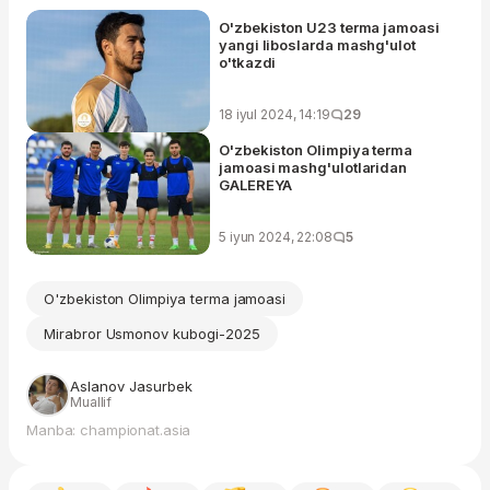
O'zbekiston U23 terma jamoasi
yangi liboslarda mashg'ulot
o'tkazdi
18 iyul 2024, 14:19
29
O'zbekiston Olimpiya terma
jamoasi mashg'ulotlaridan
GALEREYA
5 iyun 2024, 22:08
5
O'zbekiston Olimpiya terma jamoasi
Mirabror Usmonov kubogi-2025
Aslanov Jasurbek
Muallif
Manba: championat.asia