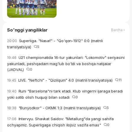
So'nggi yangiliklar
Barcha ›
Superliga. "Nasaf" - "Qo'qon-1912" 0:0 (matnli
20:00
translyatsiya)
5
U21 chempionatida 16-tur yakunlari: "Lokomotiv" seriyasini
19:46
yakunladi, peshqadam mag'lub bo'ldi va boshqa natijalar
(JADVAL)
0
LIVE. "Neftchi" - "Qizilqum" 4:0 (matnli translyatsiya)
11
19:45
Runi "Barselona"ni tark etadi. Klub vingerni ijaraga beradi
19:40
yoki sotib olish huquqi bilan sotadi
0
"Bunyodkor" - OKMK 1:3 (matnli translyatsiya)
5
18:38
Intervyu. Shavkat Saidov: "Metallurg"da yangi sahifa
17:06
ochyapmiz. Superligaga chiqish ilojsiz vazifa emas"
0