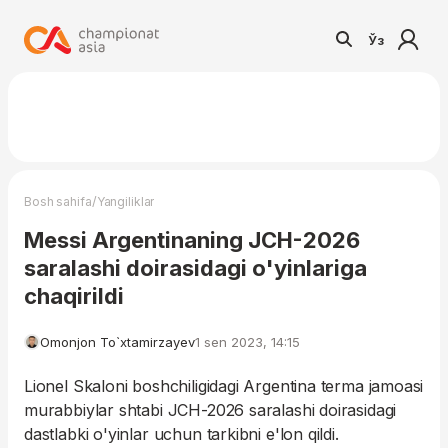
Ўз
/
Bosh sahifa
Yangiliklar
Messi Argentinaning JCH-2026
saralashi doirasidagi o'yinlariga
chaqirildi
Omonjon To`xtamirzayev
1 sen 2023, 14:15
Lionel Skaloni boshchiligidagi Argentina terma jamoasi
murabbiylar shtabi JCH-2026 saralashi doirasidagi
dastlabki o'yinlar uchun tarkibni e'lon qildi.