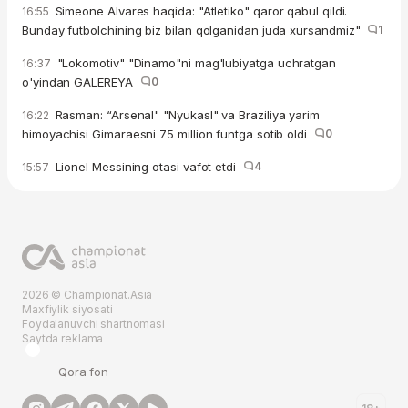
Simeone Alvares haqida: "Atletiko" qaror qabul qildi.
16:55
Bunday futbolchining biz bilan qolganidan juda xursandmiz"
1
"Lokomotiv" "Dinamo"ni mag'lubiyatga uchratgan
16:37
o'yindan GALEREYA
0
Rasman: “Arsenal" "Nyukasl" va Braziliya yarim
16:22
himoyachisi Gimaraesni 75 million funtga sotib oldi
0
Lionel Messining otasi vafot etdi
4
15:57
2026 © Championat.Asia
Maxfiylik siyosati
Foydalanuvchi shartnomasi
Saytda reklama
Qora fon