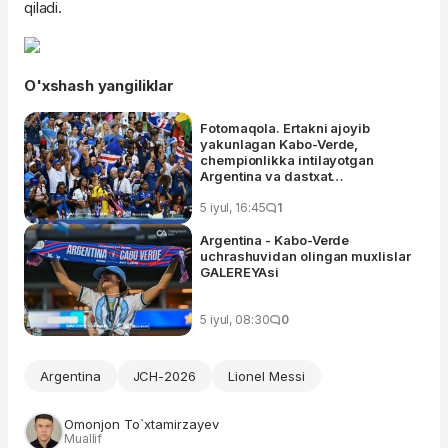
qiladi.
O'xshash yangiliklar
Fotomaqola. Ertakni ajoyib
yakunlagan Kabo-Verde,
chempionlikka intilayotgan
Argentina va dastxat
ulashayotgan prezident
5 iyul, 16:45
1
Argentina - Kabo-Verde
uchrashuvidan olingan muxlislar
GALEREYAsi
5 iyul, 08:30
0
Argentina
JCH-2026
Lionel Messi
Omonjon To`xtamirzayev
Muallif