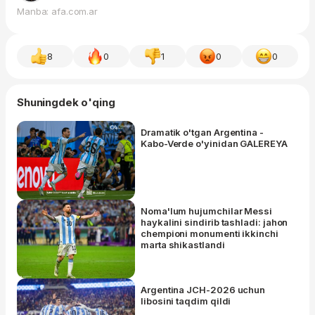
Manba: afa.com.ar
8
0
1
0
0
Shuningdek o'qing
Dramatik o'tgan Argentina -
Kabo-Verde o'yinidan GALEREYA
Noma'lum hujumchilar Messi
haykalini sindirib tashladi: jahon
chempioni monumenti ikkinchi
marta shikastlandi
Argentina JCH-2026 uchun
libosini taqdim qildi