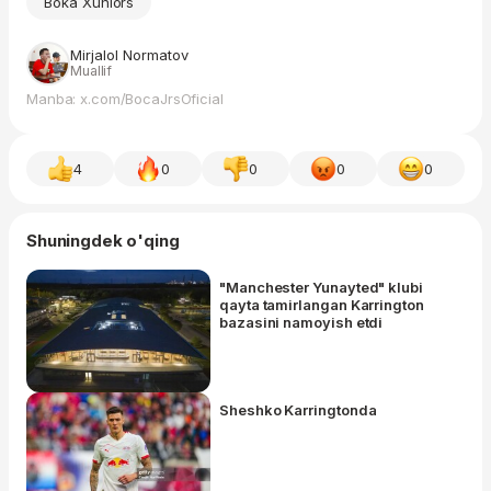
Boka Xuniors
Mirjalol Normatov
Muallif
Manba: x.com/BocaJrsOficial
4
0
0
0
0
Shuningdek o'qing
"Manchester Yunayted" klubi
qayta tamirlangan Karrington
bazasini namoyish etdi
Sheshko Karringtonda