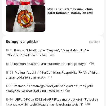
MYU 2025/26 mavsum uchun
safar formasini namoyish etdi
So'nggi yangiliklar
Barcha ›
Proliga. "Metallurg" – "Yaypan", "Olimpik-MobiUz" –
18:31
"Sho'rtan". Tarkiblar ma'lum
0
Rasman: Rustam Turdimurodov “Andijon”ga qaytdi
0
18:13
Proliga. "Lochin" "TerDU" bilan, Respublika FA "Aral" bilan
18:08
o'ynamoqda (onlayn hisob)
1
Rasman: “Xorazm”ga "Andijon" sobiq a'zosi, rossiyalik
17:15
himoyachi va braziliyalik hujumchi keldi
0
UEFA, OFK va KONKAKAF FIFAga murojaat qildi: “Futbol bir
16:50
insonga yoki bir tashkilotga emas, barchaga tegishli”
0