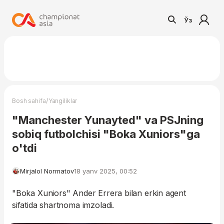
Ўз
/
Bosh sahifa
Yangiliklar
"Manchester Yunayted" va PSJning
sobiq futbolchisi "Boka Xuniors"ga
o'tdi
Mirjalol Normatov
18 yanv 2025, 00:52
"Boka Xuniors" Ander Errera bilan erkin agent
sifatida shartnoma imzoladi.