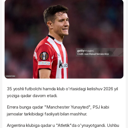
35 yoshli futbolchi hamda klub o'rtasidagi kelishuv 2026 yil
yoziga qadar davom etadi.
Errera bunga qadar "Manchester Yunayted", PSJ kabi
jamoalar tarkibidagi faoliyati bilan mashhur.
Argentina klubiga qadar u "Atletik"da o'ynayotgandi. Ushbu