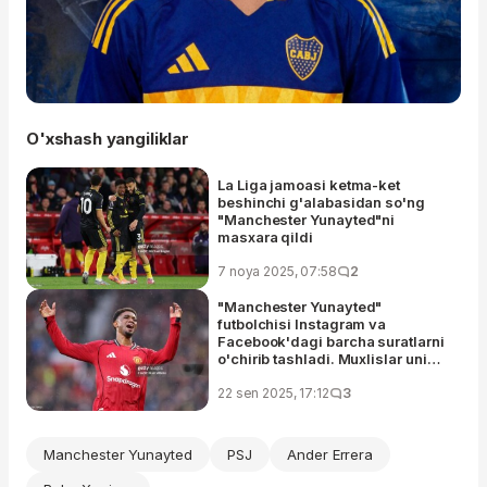
O'xshash yangiliklar
La Liga jamoasi ketma-ket
beshinchi g'alabasidan so'ng
"Manchester Yunayted"ni
masxara qildi
7 noya 2025, 07:58
2
"Manchester Yunayted"
futbolchisi Instagram va
Facebook'dagi barcha suratlarni
o'chirib tashladi. Muxlislar uni
bunga majbur qildi
22 sen 2025, 17:12
3
Manchester Yunayted
PSJ
Ander Errera