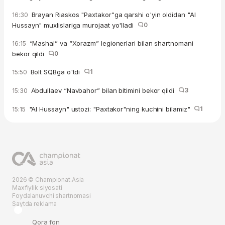
Brayan Riaskos "Paxtakor"ga qarshi o'yin oldidan "Al
16:30
Hussayn" muxlislariga murojaat yo'lladi
0
“Mashal” va “Xorazm” legionerlari bilan shartnomani
16:15
bekor qildi
0
Bolt SQBga o'tdi
1
15:50
Abdullaev “Navbahor” bilan bitimini bekor qildi
3
15:30
"Al Hussayn" ustozi: "Paxtakor"ning kuchini bilamiz"
1
15:15
2026 © Championat.Asia
Maxfiylik siyosati
Foydalanuvchi shartnomasi
Saytda reklama
Qora fon