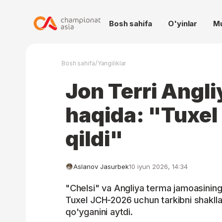
Bosh sahifa
O'yinlar
M
/
Bosh sahifa
Yangiliklar
Jon Terri Angli
haqida: "Tuxel 
qildi"
Aslanov Jasurbek
10 iyun 2026, 14:34
"Chelsi" va Angliya terma jamoasinin
Tuxel JCH-2026 uchun tarkibni shakllan
qo'yganini aytdi.