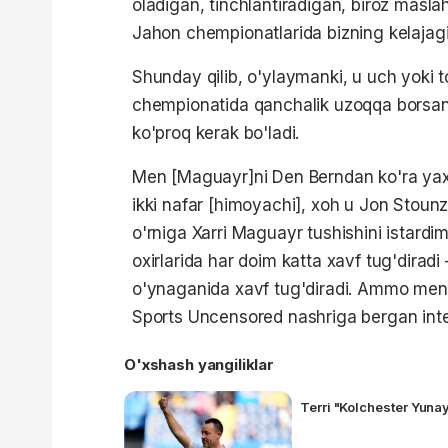
oladigan, tinchlantiradigan, biroz masl
Jahon chempionatlarida bizning kelajagi
Shunday qilib, o'ylaymanki, u uch yoki t
chempionatida qanchalik uzoqqa borsang
ko'proq kerak bo'ladi.
Men [Maguayr]ni Den Berndan ko'ra yax
ikki nafar [himoyachi], xoh u Jon Stounz
o'rniga Xarri Maguayr tushishini istardi
oxirlarida har doim katta xavf tug'dira
o'ynaganida xavf tug'diradi. Ammo men 
Sports Uncensored nashriga bergan int
O'xshash yangiliklar
Terri "Kolchester Yunay