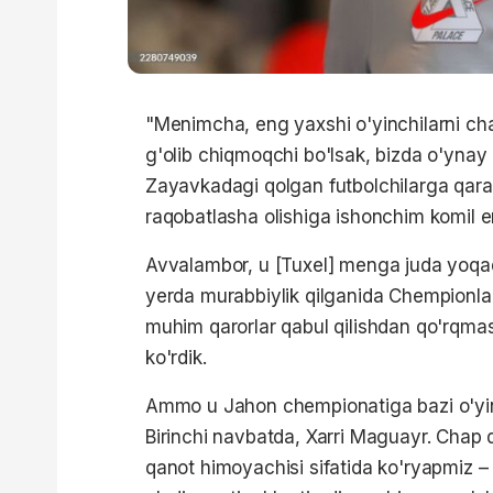
"Menimcha, eng yaxshi o'yinchilarni ch
g'olib chiqmoqchi bo'lsak, bizda o'ynay o
Zayavkadagi qolgan futbolchilarga qar
raqobatlasha olishiga ishonchim komil 
Avvalambor, u [Tuxel] menga juda yoqad
yerda murabbiylik qilganida Chempionlar
muhim qarorlar qabul qilishdan qo'rqmas
ko'rdik.
Ammo u Jahon chempionatiga bazi o'yin
Birinchi navbatda, Xarri Maguayr. Chap 
qanot himoyachisi sifatida ko'ryapmiz