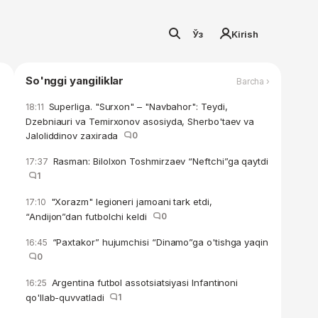
Ўз
Kirish
So'nggi yangiliklar
Barcha ›
Superliga. "Surxon" – "Navbahor": Teydi,
18:11
Dzebniauri va Temirxonov asosiyda, Sherbo'taev va
Jaloliddinov zaxirada
0
Rasman: Bilolxon Toshmirzaev “Neftchi”ga qaytdi
17:37
1
"Xorazm" legioneri jamoani tark etdi,
17:10
“Andijon”dan futbolchi keldi
0
“Paxtakor” hujumchisi “Dinamo”ga o'tishga yaqin
16:45
0
Argentina futbol assotsiatsiyasi Infantinoni
16:25
qo'llab-quvvatladi
1