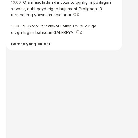
Olis masofadan darvoza to'qqizligini poylagan
16:00
xavbek, dubl qayd etgan hujumchi. Proligada 13-
turning eng yaxshilari aniqlandi
0
"Buxoro" "Paxtakor" bilan 0:2 ni 2:2 ga
15:36
o'zgartirgan bahsdan GALEREYA
2
Barcha yangiliklar ›