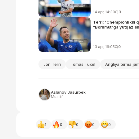
14 apr, 14:30
3
Terri: "Chempionlikni q
"Bornmut"ga yutqazis
13 apr, 16:05
0
Jon Terri
Tomas Tuxel
Angliya terma ja
Aslanov Jasurbek
Muallif
1
0
0
0
0