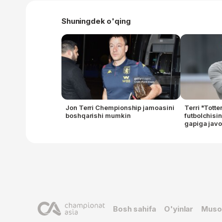
Shuningdek o'qing
Jon Terri Chempionship jamoasini
Terri "Tott
boshqarishi mumkin
futbolchisi
gapiga javo
Bosh sahifa
O'yinlar
Muso