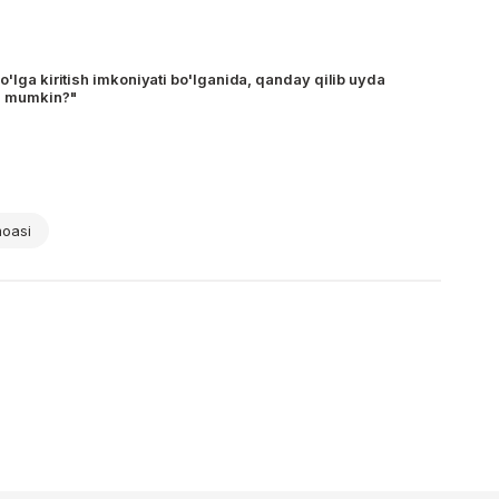
o'lga kiritish imkoniyati bo'lganida, qanday qilib uyda
h mumkin?"
moasi