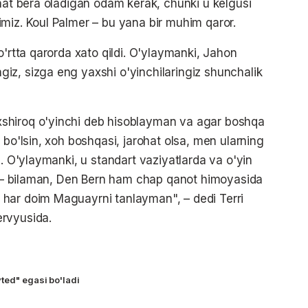
ahat bera oladigan odam kerak, chunki u kelgusi
miz. Koul Palmer – bu yana bir muhim qaror.
o'rtta qarorda xato qildi. O'ylaymanki, Jahon
iz, sizga eng yaxshi o'yinchilaringiz shunchalik
shiroq o'yinchi deb hisoblayman va agar boshqa
 bo'lsin, xoh boshqasi, jarohat olsa, men ularning
m. O'ylaymanki, u standart vaziyatlarda va o'yin
di – bilaman, Den Bern ham chap qanot himoyasida
har doim Maguayrni tanlayman", – dedi Terri
ervyusida.
ted" egasi bo'ladi