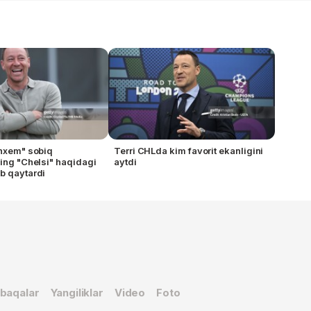
enxem" sobiq
Terri CHLda kim favorit ekanligini
ning "Chelsi" haqidagi
aytdi
b qaytardi
baqalar
Yangiliklar
Video
Foto