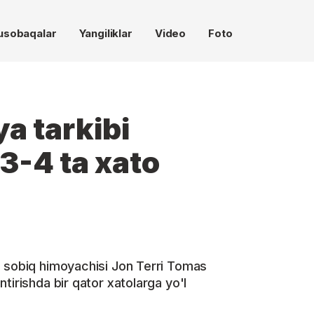
usobaqalar
Yangiliklar
Video
Foto
ya tarkibi
3-4 ta xato
g sobiq himoyachisi Jon Terri Tomas
tirishda bir qator xatolarga yo'l