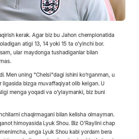
aqirish kerak. Agar biz bu Jahon chempionatida
ladigan atigi 13, 14 yoki 15 ta o'yinchi bor.
asam, ular maydonga tushadiganlar bilan
emas.
i. Men uning "Chelsi"dagi ishini ko'rganman, u
 ligasida bizga muvaffaqiyat olib kelgan. U
ligi menga yoqadi va o'ylaymanki, biz buni
chilarni chaqirmagani bilan kelisha olmayman.
qanot himoyasida Lyuk Shou. Biz O'Raylini chap
 – menimcha, unga Lyuk Shou kabi yordam bera