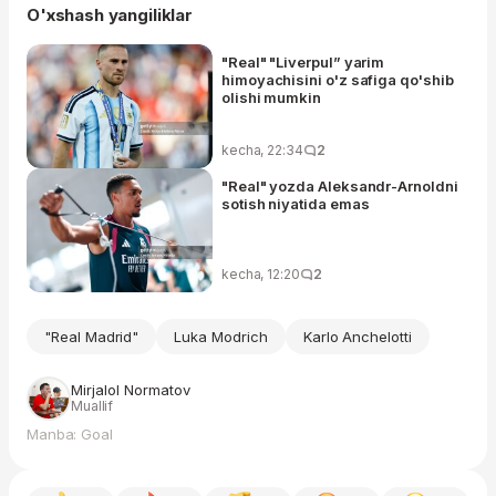
O'xshash yangiliklar
"Real" "Liverpul” yarim
himoyachisini o'z safiga qo'shib
olishi mumkin
kecha, 22:34
2
"Real" yozda Aleksandr-Arnoldni
sotish niyatida emas
kecha, 12:20
2
"Real Madrid"
Luka Modrich
Karlo Anchelotti
Mirjalol Normatov
Muallif
Manba: Goal