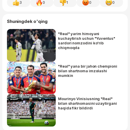
3
0
1
0
0
Shuningdek o'qing
"Real" yarim himoyani
kuchaytirish uchun "Yuventus"
sardori nomzodini ko'rib
chiqmoqda
"Real" yana bir jahon chempioni
bilan shartnoma imzolashi
mumkin
Mourinyo Vinisiusning "Real"
bilan shartnomasini uzaytirgani
haqida fikr bildirdi