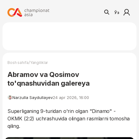
Ўз
/
Bosh sahifa
Yangiliklar
Abramov va Qosimov
to'qnashuvidan galereya
Narzulla Saydullayev
24 apr 2026, 16:00
Superliganing 9-turidan o'rin olgan "Dinamo" -
OKMK (2:2) uchrashuvida olingan rasmlarni tomosha
qiling.