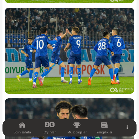
Bosh sahifa
O'yinlar
Musobaqalar
Yangiliklar