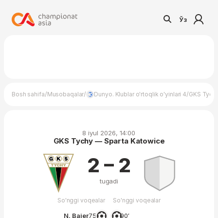
Ўз
/
/
/
Bosh sahifa
Musobaqalar
Dunyo. Klublar o'rtoqlik o'yinlari 4
GKS Tychy
8 iyul 2026, 14:00
GKS Tychy — Sparta Katowice
2 – 2
tugadi
So'nggi voqealar
So'nggi voqealar
N. Baier
75′
90′