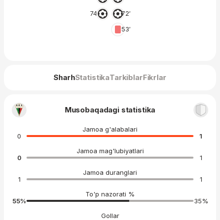
74′
72′
53′
Sharh
Statistika
Tarkiblar
Fikrlar
Musobaqadagi statistika
Jamoa g'alabalari
0
1
Jamoa mag'lubiyatlari
0
1
Jamoa duranglari
1
1
To'p nazorati %
55
%
35
%
Gollar