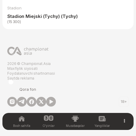
Stadion
Stadion Miejski (Tychy) (Tychy)
(15 300)
2026 © Championat.Asia
Maxfiylik siyosati
Foydalanuvchi shartnomasi
Saytda reklama
Qora fon
18+
Bosh sahifa
O'yinlar
Musobaqalar
Yangiliklar