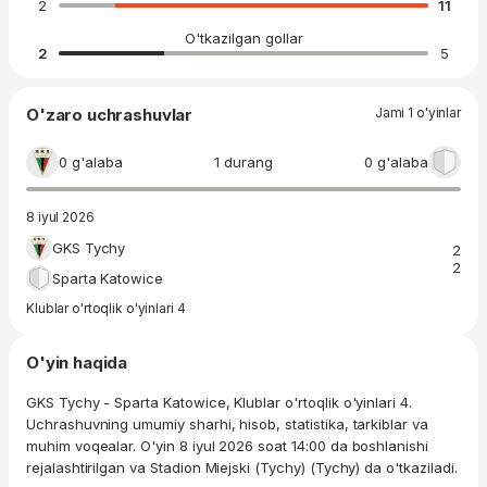
2
11
O'tkazilgan gollar
2
5
O'zaro uchrashuvlar
Jami 1 o'yinlar
0 g'alaba
1 durang
0 g'alaba
8 iyul 2026
GKS Tychy
2
2
Sparta Katowice
Klublar o'rtoqlik o'yinlari 4
O'yin haqida
GKS Tychy - Sparta Katowice, Klublar o'rtoqlik o'yinlari 4.
Uchrashuvning umumiy sharhi, hisob, statistika, tarkiblar va
muhim voqealar. O'yin 8 iyul 2026 soat 14:00 da boshlanishi
rejalashtirilgan va Stadion Miejski (Tychy) (Tychy) da o'tkaziladi.