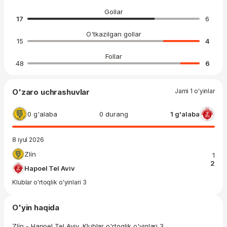
Gollar
17
6
O'tkazilgan gollar
15
4
Follar
48
6
O'zaro uchrashuvlar
Jami 1 o'yinlar
0 g'alaba
0 durang
1 g'alaba
8 iyul 2026
Zlín
1
2
Hapoel Tel Aviv
Klublar o'rtoqlik o'yinlari 3
O'yin haqida
Zlín - Hapoel Tel Aviv, Klublar o'rtoqlik o'yinlari 3.