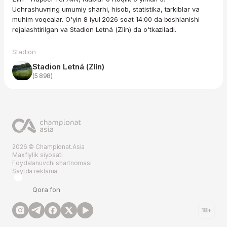
Uchrashuvning umumiy sharhi, hisob, statistika, tarkiblar va
muhim voqealar. O'yin 8 iyul 2026 soat 14:00 da boshlanishi
rejalashtirilgan va Stadion Letná (Zlín) da o'tkaziladi.
Stadion
Stadion Letná (Zlín)
(5 898)
2026 © Championat.Asia
Maxfiylik siyosati
Foydalanuvchi shartnomasi
Saytda reklama
Qora fon
18+