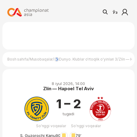
Ўз
/
/
/
Bosh sahifa
Musobaqalar
Dunyo. Klublar o'rtoqlik o'yinlari 3
Zlín — Hap
8 iyul 2026, 14:00
Zlín — Hapoel Tel Aviv
1 – 2
tugadi
So'nggi voqealar
So'nggi voqealar
S. Guzorochi Kanu
90′
79′