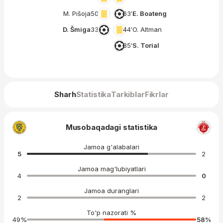
M. Pišoja
50′
63′
E. Boateng
D. Šmiga
33′
44′
O. Altman
35′
S. Torial
Sharh
Statistika
Tarkiblar
Fikrlar
Musobaqadagi statistika
Jamoa g'alabalari
5
2
Jamoa mag'lubiyatlari
4
0
Jamoa duranglari
2
2
To'p nazorati %
49
%
58
%