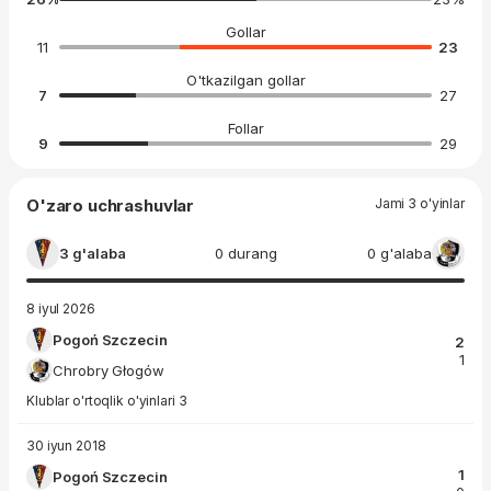
Gollar
11
23
O'tkazilgan gollar
7
27
Follar
9
29
O'zaro uchrashuvlar
Jami 3 o'yinlar
3 g'alaba
0 durang
0 g'alaba
8 iyul 2026
Pogoń Szczecin
2
1
Chrobry Głogów
Klublar o'rtoqlik o'yinlari 3
30 iyun 2018
1
Pogoń Szczecin