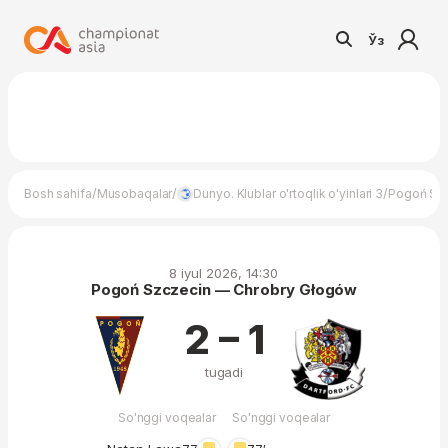
Ўз
/
/
/
Bosh sahifa
Musobaqalar
Dunyo. Klublar o'rtoqlik o'yinlari 3
Pogoń Szc
8 iyul 2026, 14:30
Pogoń Szczecin — Chrobry Głogów
2 – 1
tugadi
So'nggi voqealar
So'nggi voqealar