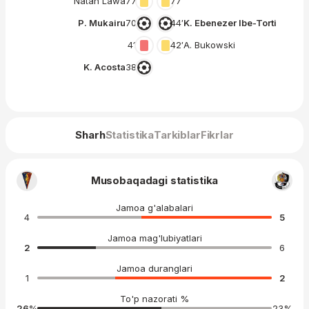
Natan Lawa
77′
77′
P. Mukairu
70′
44′
K. Ebenezer Ibe-Torti
41′
42′
A. Bukowski
K. Acosta
38′
Sharh
Statistika
Tarkiblar
Fikrlar
Musobaqadagi statistika
Jamoa g'alabalari
4
5
Jamoa mag'lubiyatlari
2
6
Jamoa duranglari
1
2
To'p nazorati %
26
%
23
%