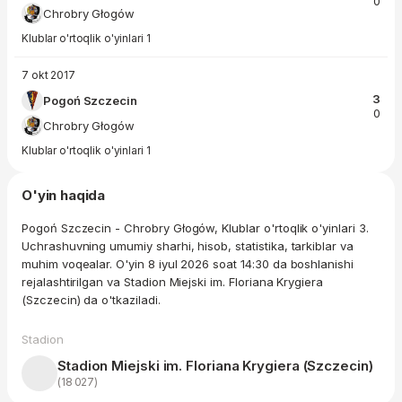
0
Chrobry Głogów
Klublar o'rtoqlik o'yinlari 1
7 okt 2017
3
Pogoń Szczecin
0
Chrobry Głogów
Klublar o'rtoqlik o'yinlari 1
O'yin haqida
Pogoń Szczecin - Chrobry Głogów, Klublar o'rtoqlik o'yinlari 3.
Uchrashuvning umumiy sharhi, hisob, statistika, tarkiblar va
muhim voqealar. O'yin 8 iyul 2026 soat 14:30 da boshlanishi
rejalashtirilgan va Stadion Miejski im. Floriana Krygiera
(Szczecin) da o'tkaziladi.
Stadion
Stadion Miejski im. Floriana Krygiera (Szczecin)
(18 027)