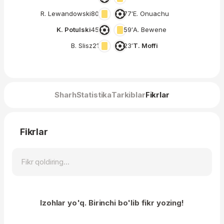
R. Lewandowski
80′
77′
E. Onuachu
K. Potulski
45′
59′
A. Bewene
B. Slisz
21′
23′
T. Moffi
Sharh
Statistika
Tarkiblar
Fikrlar
Fikrlar
Izohlar yo'q. Birinchi bo'lib fikr yozing!