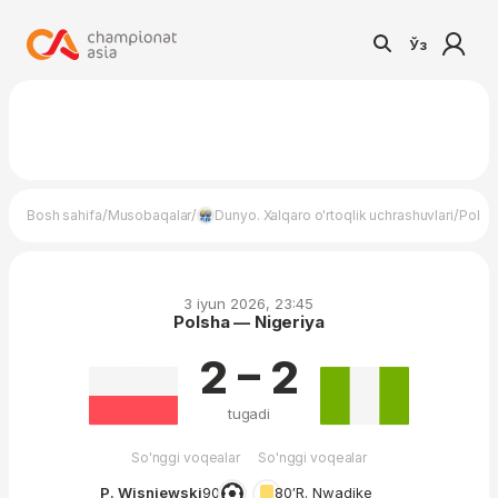
Ўз
/
/
/
Bosh sahifa
Musobaqalar
Dunyo. Xalqaro o'rtoqlik uchrashuvlari
Polsh
3 iyun 2026, 23:45
Polsha — Nigeriya
2 – 2
tugadi
So'nggi voqealar
So'nggi voqealar
P. Wisniewski
90′
80′
R. Nwadike