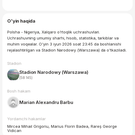
O'yin haqida
Polsha - Nigeriya, Xalqaro o'rtoqlik uchrashuvlari.
Uchrashuvning umumiy sharhi, hisob, statistika, tarkiblar va
muhim voqealar. O'yin 3 iyun 2026 soat 23:45 da boshlanishi
rejalashtirilgan va Stadion Narodowy (Warszawa) da o'tkaziladi.
Stadion
Stadion Narodowy (Warszawa)
(58 145)
Bosh hakam
Marian Alexandru Barbu
Yordamchi hakamlar
Mircea Mihail Grigoriu, Marius Florin Badea, Rareș George
Vidican