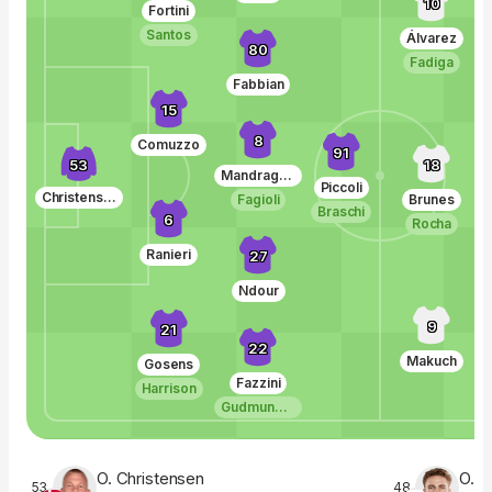
10
Fortini
Santos
Álvarez
80
Fadiga
Fabbian
15
8
Comuzzo
91
53
18
Mandragora
Piccoli
Christensen
Fagioli
Brunes
Braschi
6
Rocha
Ranieri
27
Ndour
9
21
22
Makuch
Gosens
Fazzini
Harrison
Gudmundsson
O. Christensen
O. Z
53
48