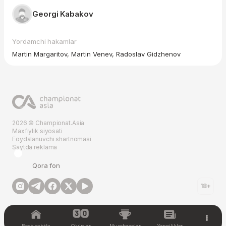
Georgi Kabakov
Yordamchi hakamlar
Martin Margaritov, Martin Venev, Radoslav Gidzhenov
2026 © Championat.Asia
Maxfiylik siyosati
Foydalanuvchi shartnomasi
Saytda reklama
Qora fon
18+