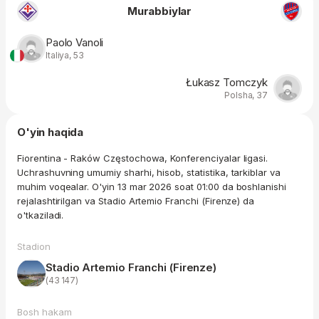
Murabbiylar
Paolo Vanoli
Italiya, 53
Łukasz Tomczyk
Polsha, 37
O'yin haqida
Fiorentina - Raków Częstochowa, Konferenciyalar ligasi.
Uchrashuvning umumiy sharhi, hisob, statistika, tarkiblar va
muhim voqealar. O'yin 13 mar 2026 soat 01:00 da boshlanishi
rejalashtirilgan va Stadio Artemio Franchi (Firenze) da
o'tkaziladi.
Stadion
Stadio Artemio Franchi (Firenze)
(43 147)
Bosh hakam