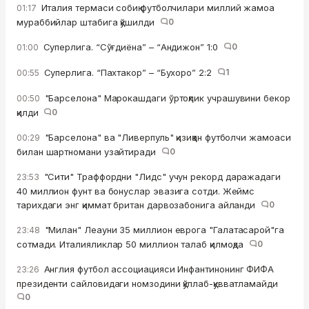
Италия термаси собиқ футболчилари миллий жамоа
01:17
мураббийлар штабига қўшилди
0
Суперлига. “Сўғдиёна” – “Андижон” 1:0
0
01:00
Суперлига. “Пахтакор” – “Бухоро” 2:2
1
00:55
"Барселона" Марокашдаги ўртоқлик учрашувини бекор
00:50
қилди
0
"Барселона" ва "Ливерпуль" қизиққан футболчи жамоаси
00:29
билан шартномани узайтиради
0
"Сити" Траффордни "Лидс" учун рекорд даражадаги
23:53
40 миллион фунт ва бонуслар эвазига сотди. Жеймс
тарихдаги энг қиммат британ дарвозабонига айланди
0
"Милан" Леауни 35 миллион еврога "Галатасарой"га
23:48
сотмади. Италияликлар 50 миллион талаб қилмоқда
0
Англия футбол ассоциацияси Инфантинонинг ФИФА
23:26
президенти сайловидаги номзодини қўллаб-қувватламайди
0