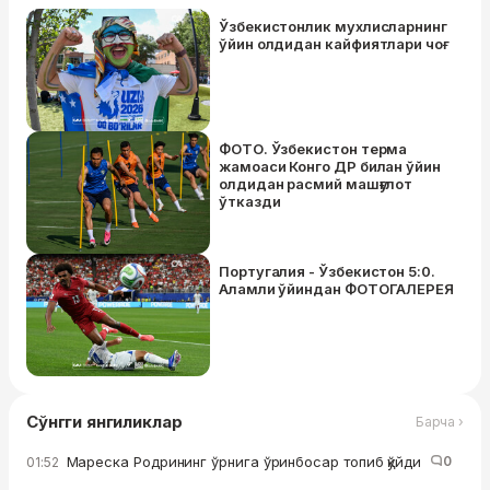
Ўзбекистонлик мухлисларнинг
ўйин олдидан кайфиятлари чоғ
ФОТО. Ўзбекистон терма
жамоаси Конго ДР билан ўйин
олдидан расмий машғулот
ўтказди
Португалия - Ўзбекистон 5:0.
Аламли ўйиндан ФОТОГАЛЕРЕЯ
Сўнгги янгиликлар
Барча ›
Мареска Родрининг ўрнига ўринбосар топиб қўйди
0
01:52