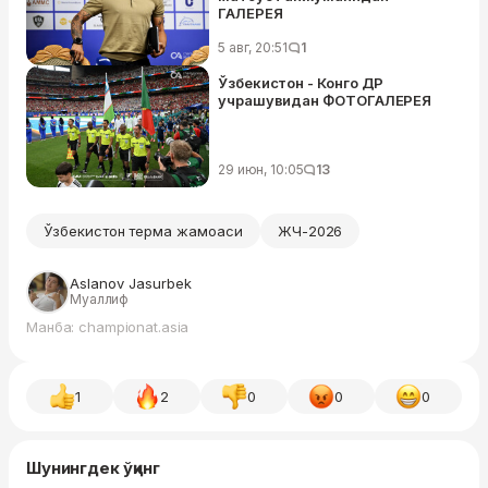
ГАЛЕРЕЯ
5 авг, 20:51
1
Ўзбекистон - Конго ДР
учрашувидан ФОТОГАЛЕРЕЯ
29 июн, 10:05
13
Ўзбекистон терма жамоаси
ЖЧ-2026
Aslanov Jasurbek
Муаллиф
Манба: championat.asia
1
2
0
0
0
Шунингдек ўқинг