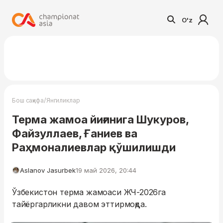
O'z
/
Бош саҳифа
Янгиликлар
Терма жамоа йиғинига Шукуров,
Файзуллаев, Ғаниев ва
Раҳмоналиевлар қўшилишди
Aslanov Jasurbek
19 май 2026, 20:44
Ўзбекистон терма жамоаси ЖЧ-2026га
тайёргарликни давом эттирмоқда.