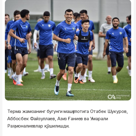
Терма жамоанинг бугунги машғулотига Отабек Шукуров,
Аббосбек Файзуллаев, Азиз Ғаниев ва Умарали
Раҳмоналиевлар қўшилишди.