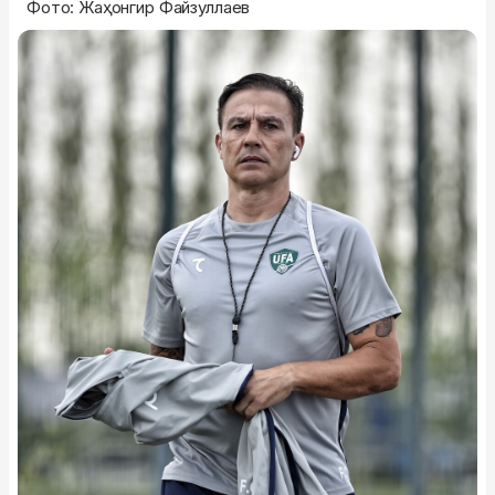
Фото: Жаҳонгир Файзуллаев