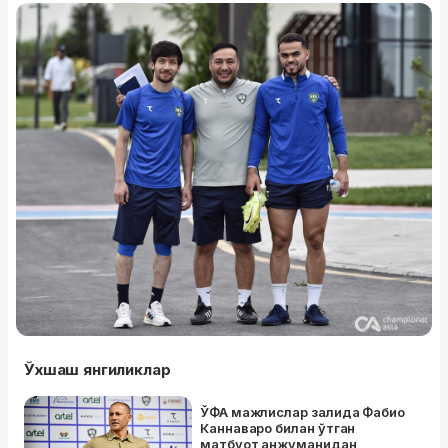
Ўхшаш янгиликлар
ЎФА мажлислар залида Фабио
Каннаваро билан ўтган
матбуот анжуманидан