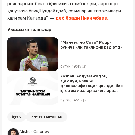
рейсларнинг бекор қилинишига олиб келди, аэропорт
ҳанузгача ёпиқ. Шундай қилиб, семинар иштирокчилари
ҳали ҳам Қатарда”,
—
деб ёзади Никимбаев.
Ўхшаш янгиликлар
“Манчестер Сити” Родри
бўйича илк таклифни рад этди
бугун, 19:45
1
Козлов, Абдумажидов,
Думбуя, Боакье
дисквалификация қилинди, бир
қатор жамоалар вакиллари
жаримага тортилди — Тартиб-
интизом қўмитаси
бугун, 14:21
2
Қатар
Илгиз Танташев
Alisher Ostonov