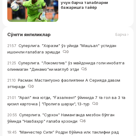
учун барча талабларни
бажаришга тайёр
Сўнгги янгиликлар
Барча ›
Суперлига. "Хоразм" ўз уйида "Машъал" устидан
21:57
ишончли ғалабага эришди
0
Суперлига. "Локомотив" ўз майдонида голи инобатга
21:25
олинмаган "Динамо"ни мағлуб этди
5
Расман: Мастантуоно фаолиятини А Серияда давом
21:10
эттиради
0
"Арал" яна ютди, "Ғазалкент" ўйинида 7 та гол ва 3 та
21:01
қизил карточка | "Пролига шарҳи", 13-тур
0
Суперлига. "Сурхон" Наманганда мезбон бўлган
20:55
ўйинда "Навбаҳор" ғалаба қозонди
6
“Манчестер Сити” Родри бўйича илк таклифни рад
19:45