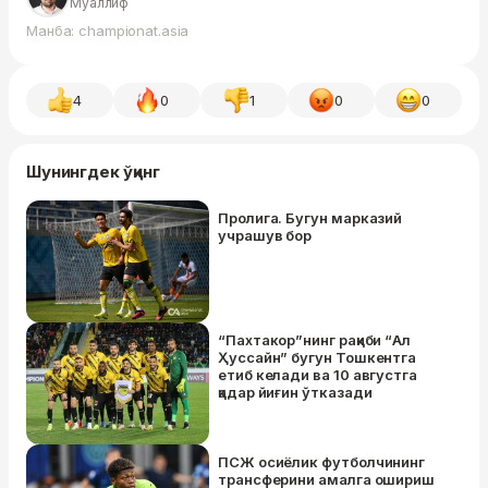
Муаллиф
Манба: championat.asia
4
0
1
0
0
Шунингдек ўқинг
Пролига. Бугун марказий
учрашув бор
“Пахтакор”нинг рақиби “Ал
Ҳуссайн” бугун Тошкентга
етиб келади ва 10 августга
қадар йиғин ўтказади
ПСЖ осиёлик футболчининг
трансферини амалга ошириш