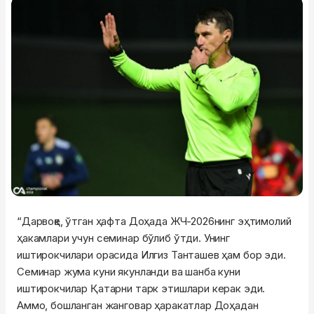
“Дарвоқе, ўтган ҳафта Доҳада ЖЧ-2026нинг эҳтимолий
ҳакамлари учун семинар бўлиб ўтди. Унинг
иштирокчилари орасида Илгиз Танташев ҳам бор эди.
Семинар жума куни якунланди ва шанба куни
иштирокчилар Қатарни тарк этишлари керак эди.
Аммо, бошланган жанговар ҳаракатлар Доҳадан