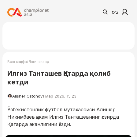
O'z
/
Бош саҳифа
Янгиликлар
Илгиз Танташев Қатарда қолиб
кетди
Alisher Ostonov
1 мар 2026, 15:23
Ўзбекистонлик футбол мутахассиси Алишер
Никимбаев ҳакам Илгиз Танташевнинг ҳозирда
Қатарда эканлигини ёзди.