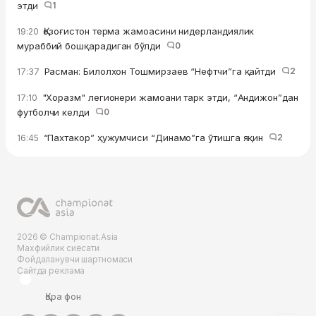
этди
1
Қозоғистон терма жамоасини нидерландиялик
19:20
мураббий бошқарадиган бўлди
0
Расман: Билолхон Тошмирзаев “Нефтчи”га қайтди
2
17:37
"Хоразм" легионери жамоани тарк этди, “Андижон”дан
17:10
футболчи келди
0
“Пахтакор” ҳужумчиси “Динамо”га ўтишга яқин
2
16:45
2026 © Championat.Asia
Махфийлик сиёсати
Фойдаланувчи шартномаси
Сайтда реклама
Қора фон