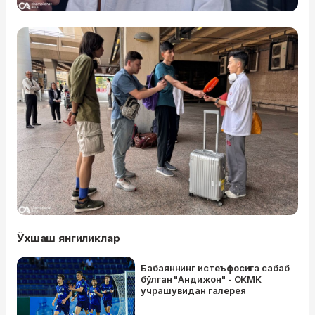
Ўхшаш янгиликлар
Бабаяннинг истеъфосига сабаб
бўлган "Андижон" - ОКМК
учрашувидан галерея