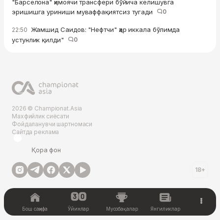
"Барселона" ҳимоячи трансфери бўйича келишувга
эришишга уриниши муваффақиятсиз тугади
0
Жамшид Саидов: "Нефтчи" ҳар иккала бўлимда
22:50
устунлик қилди"
0
2026 © Championat.Asia
Махфийлик сиёсати
Фойдаланувчи шартномаси
Сайтда реклама
Қора фон
18+
Бош саҳифа
Ўйинлар
Мусобақалар
Янгиликлар