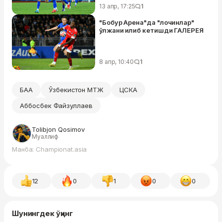
13 апр, 17:25
1
"Бобур Арена"да "лочинлар"
ўлжани илиб кетишди ГАЛЕРЕЯ
8 апр, 10:40
1
БАА
Ўзбекистон МТЖ
ЦСКА
Аббосбек Файзуллаев
Tolibjon Qosimov
Муаллиф
Манба: Championat.asia
12
0
1
0
0
Шунингдек ўқинг