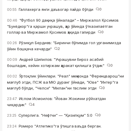
Галлахерга янги даъвогар пайдо бўлди
0
00:55
"Футбол 90 дақиқа ўйналади" – Миржалол Қосимов
00:46
"Бунёдкор"га қарши учрашув, ҳар ўйинда ўтказилаётган
голлар ва Миржамол Қосимов ҳақида гапирди
0
Рўзиқул Бердиев: "Биринчи бўлимда гол урганимизда
00:26
ўйин бошқача кечарди"
2
Андрей Шипилов: "Учрашувни бироз асабий
00:09
бошладик, кейин хотиржам ҳаракат қилишга ўтдик"
0
Ўртоқлик ўйинлари. "Реал" меҳмонда "Ференцварош"ни
00:02
мағлуб этди, ПСЖ ва МЮ дуранг ўйнади, "Юве" "Интер"га
мағлуб бўлди, "Челси" "Милан"ни таслим этди
0
Ислом Исмоилов: "Йован Жокични рўйхатдан
23:47
чиқардик"
4
Суперлига. "Нефтчи" — "Қизилқум" 5:0
0
23:25
Ромеро "Атлетико"га ўтишга ваъда берган.
23:24