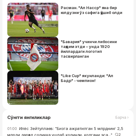
Расман. "Ал Насср" яна бир
юлдузни ўз сафига қўшиб олди
"Бавария" учинчи либосини
тақдим этди – унда 1920
йиллардаги логотип
тасвирланган
"Like Cup" якунланди: "Ал
Бадр" - чемпион!
Сўнгги янгиликлар
Барча ›
Илёс Зейтуллаев: "Бизга ажратилган 5 млрднинг 2,5
01:00
млрди дарҳол солиққа ушлаб қолинди, қолгани эса..."
2