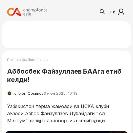
O'z
/
Бош саҳифа
Янгиликлар
Аббосбек Файзуллаев БААга етиб
келди!
Tolibjon Qosimov
3 июн 2025, 16:43
Ўзбекистон терма жамоаси ва ЦСКА клуби
аъзоси Аббос Файзуллаев Дубайдаги "Ал
Мактум" халқаро аэропортига келиб қўнди.