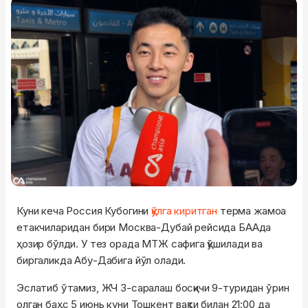
Куни кеча Россия Кубогини
қўлга киритган
терма жамоа
етакчиларидан бири Москва-Дубай рейсида БААда
ҳозир бўлди. У тез орада МТЖ сафига қўшилади ва
биргаликда Абу-Дабига йўл олади.
Эслатиб ўтамиз, ЖЧ 3-саралаш босқичи 9-туридан ўрин
олган баҳс 5 июнь куни Тошкент вақти билан 21:00 да